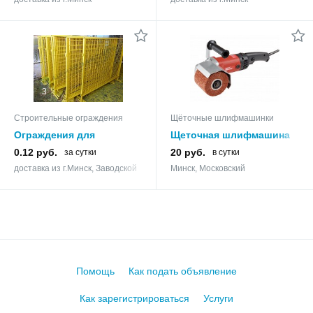
3
Строительные ограждения
Щёточные шлифмашинки
Ограждения для
Щеточная шлифмашина
строительных площадок
WORTEX WS 1014 S
0.12 руб.
20 руб.
за сутки
в сутки
доставка из г.Минск, Заводской
Минск, Московский
Помощь
Как подать объявление
Как зарегистрироваться
Услуги