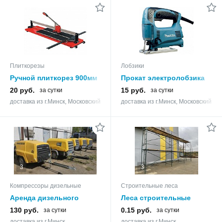
Плиткорезы
Лобзики
Ручной плиткорез 900мм
Прокат электролобзика
STARTUL EXPERT в
Makita 4329
20 руб.
15 руб.
за сутки
за сутки
аренду
доставка из г.Минск, Московский
доставка из г.Минск, Московский
3
3
Компрессоры дизельные
Строительные леса
Аренда дизельного
Леса строительные
компрессора
рамные ЛРСП-40
130 руб.
0.15 руб.
за сутки
за сутки
доставка из г.Минск
доставка из г.Минск