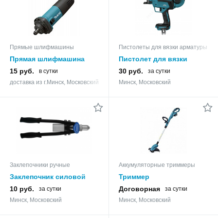
Прямые шлифмашины
Пистолеты для вязки арматуры
Прямая шлифмашина
Пистолет для вязки
MAKITA GD 0602 в Прокат
арматуры MAKITA DTR
15 руб.
30 руб.
в сутки
за сутки
180 Z в аренду
доставка из г.Минск, Московский
Минск, Московский
Заклепочники ручные
Аккумуляторные триммеры
Заклепочник силовой
Триммер
двуручный 3,2-6,4мм
аккумуляторный MAKITA
10 руб.
Договорная
за сутки
за сутки
EXPERT STARTUL в
DUR 181 RF в аренду
Минск, Московский
Минск, Московский
Прокат