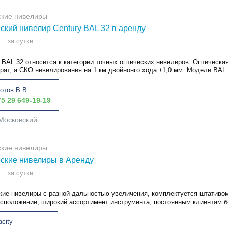
ские нивелиры
ский нивелир Century BAL 32 в аренду
за сутки
 BAL 32 относится к категории точных оптических нивелиров. Оптическа
крат, а СКО нивелирования на 1 км двойнонго хода ±1,0 мм. Модели BAL 
отов В.В.
5 29 649-19-19
Московский
ские нивелиры
ские нивелиры в Аренду
за сутки
кие нивелиры с разной дальностью увеличения, комплектуется штативом
асположение, широкий ассортимент инструмента, постоянным клиентам бо
acity