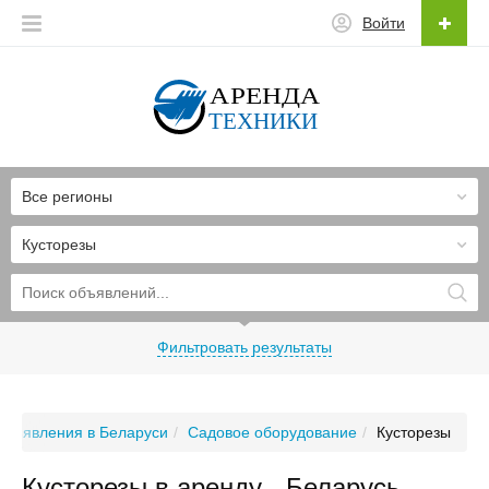
Войти
Все регионы
Кусторезы
Фильтровать результаты
Объявления в Беларуси
Садовое оборудование
Кусторезы
Кусторезы в аренду - Беларусь