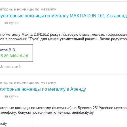
ляторные ножницы по металлу
уляторные ножницы по металлу MAKITA DJN 161 Z в аренд
за сутки
по металлу Makita DJN161Z режут листовую сталь, железо, гофрирован
ся в положении "Пуск" для менее утомительной работы. Возле редуктора
отов В.В.
5 29 649-19-19
Московский
ляторные ножницы по металлу
ляторные ножницы по металлу в Аренду
за сутки
яторные ножницы по металлу (высечные) на Брикета 25! Удобное местор
телефону, бонусы постоянным клиентам. arendacity.by
acity