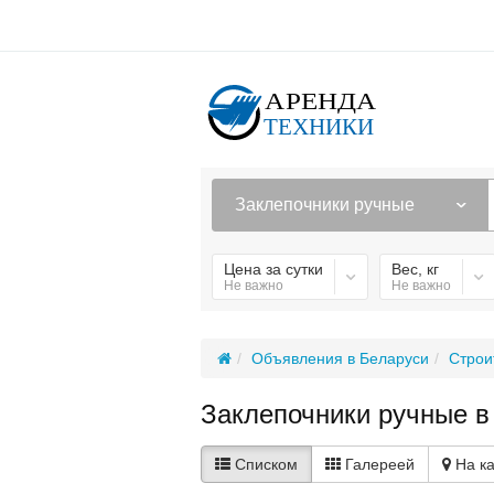
Заклепочники ручные
Цена за сутки
Вес, кг
Не важно
Не важно
Объявления в Беларуси
Строи
Заклепочники ручные в
Списком
Галереей
На к