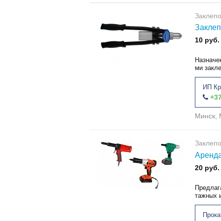
Заклепо
Заклеп
10 руб.
Назначе
ми закл
ИП Кр
+37
Минск, 
Заклепо
Аренда
20 руб.
Предлаг
тажных 
Прока