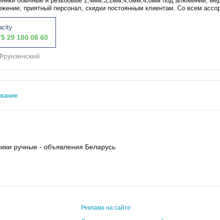
чники обычные и резьбовые 2,4мм,3,2мм,4,0мм,4,8мм под алюминий, ме
ожение, приятный персонал, скидки постоянным клиентам. Со всем ассор
acity
5 29 180 06 60
Фрунзенский
ование
ики ручные - объявления Беларусь
Реклама на сайте