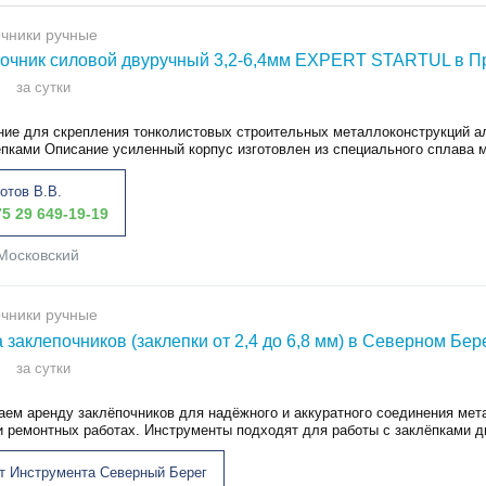
чники ручные
очник силовой двуручный 3,2-6,4мм EXPERT STARTUL в П
за сутки
ние для скрепления тонколистовых строительных металлоконструкций
епками Описание усиленный корпус изготовлен из специального сплава м
отов В.В.
5 29 649-19-19
Московский
чники ручные
 заклепочников (заклепки от 2,4 до 6,8 мм) в Северном Бер
за сутки
аем аренду заклёпочников для надёжного и аккуратного соединения мет
и ремонтных работах. Инструменты подходят для работы с заклёпками ди
т Инструмента Северный Берег