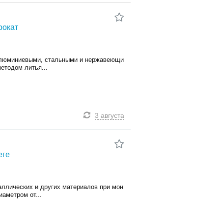
рокат
 алюминиевыми, стальными и нержавеющи
етодом литья...
3 августа
еге
аллических и других материалов при мон
аметром от...