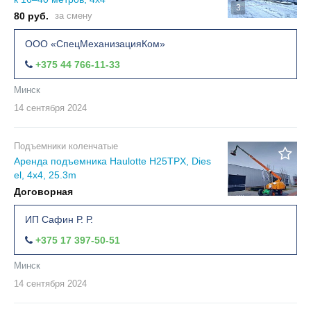
3
80 руб.
за смену
ООО «СпецМеханизацияКом»
+375 44 766-11-33
Минск
14 сентября
2024
Подъемники коленчатые
Аренда подъемника Haulotte H25TPX, Dies
el, 4x4, 25.3m
Договорная
ИП Сафин Р. Р.
+375 17 397-50-51
Минск
14 сентября
2024