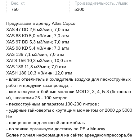
Вес, кг:
Производительность, л/мин:
750
5300
Предлагаем в аренду Atlas Copco
XAS 47 DD 2,6 м3/мин; 7,0 атм
XAS 88 KD 5,0 м3/мин; 7,0 атм
XAS 97 DD 5,3 м3/мин; 7,0 атм
XAS 98 KD 5,4 м3/мин; 7,0 атм
XAS 136 7,1 м3/мин; 7,0 атм
XATS 156 10,3 м3/мин; 10,0 атм
XAS 186 11,3 м3/мин; 7,0 атм
XASH 186 10,3 м3/мин; 12,0 атм
- влаго отделитель и охладитель воздуха для пескоструйных
работ и продувки газопровода, .
- комплектуем отбойные молотки МОП 2, 3, 4, Б-3 (бетоноло
м), шлангами 25 - 100 метров.
- пескоструйным аппаратом 100-200 литров ;
- ударные гайковерты с крутящим моментом от 2000 до 5000
Нм.
- прицепное под легковой автомобиль.
- по заявке организуем доставку по РБ и Минску.
Более полная информация на сайте: арендакомпрессора.бе