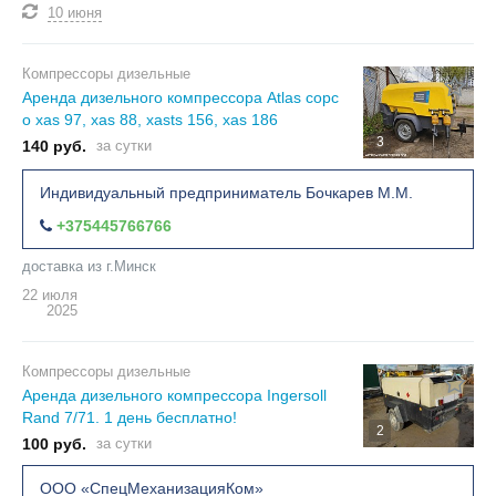
10 июня
Компрессоры дизельные
Аренда дизельного компрессора Atlas copc
o xas 97, xas 88, xasts 156, xas 186
3
140 руб.
за сутки
Индивидуальный предприниматель Бочкарев М.М.
+375445766766
доставка из г.Минск
22 июля
2025
Компрессоры дизельные
Аренда дизельного компрессора Ingersoll
Rand 7/71. 1 день бесплатно!
2
100 руб.
за сутки
ООО «СпецМеханизацияКом»