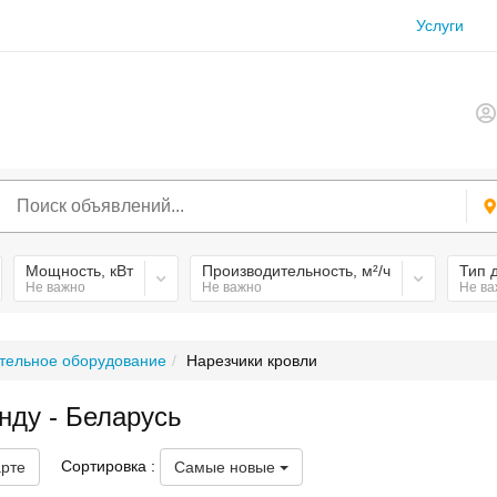
Услуги
Мощность, кВт
Производительность, м²/ч
Тип 
Не важно
Не важно
Не ва
тельное оборудование
Нарезчики кровли
нду - Беларусь
Сортировка :
арте
Самые новые