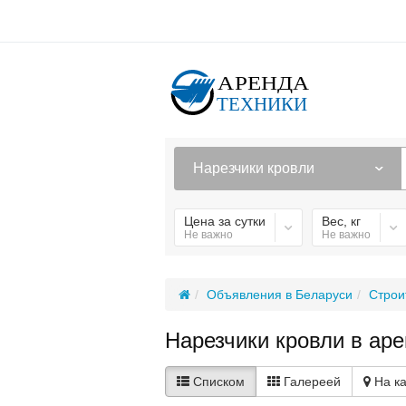
Нарезчики кровли
Цена за сутки
Вес, кг
Не важно
Не важно
Объявления в Беларуси
Строи
Нарезчики кровли в аре
Списком
Галереей
На к