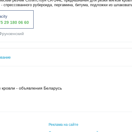
ческий резчик Сплитстоун CR-144E предназначен для резки мягкой кровл
 - спрессованного рубероида, пергамина, битума, подложки из шлаковаты
acity
5 29 180 06 60
Фрунзенский
ование
 кровли - объявления Беларусь
Реклама на сайте