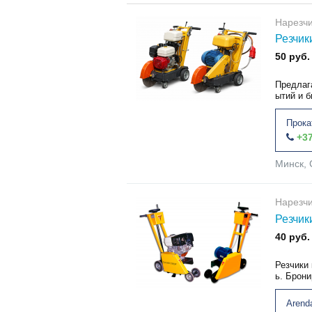
Нарезчи
Резчик
50 руб.
Предлаг
ытий и 
Прока
+37
Минск, 
Нарезчи
Резчик
40 руб.
Резчики 
ь. Брони
Arend