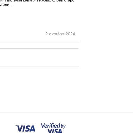
и, удаления мягких верхних слоев старо
 или...
2 октября
2024