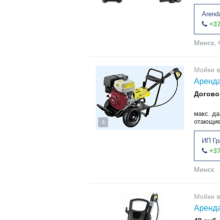
Arend
+37
Минск, 
Мойки в
Аренда
Догово
макс. да
отающие 
4
ИП Гр
+37
Минск
Мойки в
Аренда