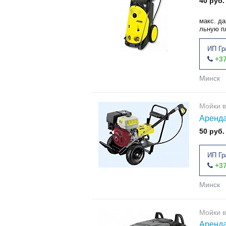
40 руб.
макс. да
льную п
ИП Гр
+37
Минск
Мойки в
Аренда
50 руб.
ИП Гр
+37
Минск
Мойки в
Аренда