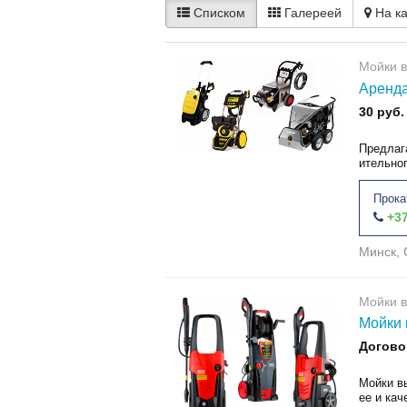
Списком
Галереей
На к
Мойки в
Аренда
30 руб.
Предлаг
ительног
Прока
+37
Минск, 
Мойки в
Мойки 
Догово
Мойки в
ее и кач