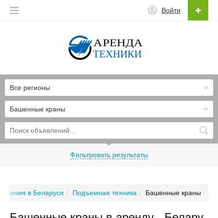
Войти
Все регионы
Башенные краны
Фильтровать результаты
явления в Беларуси
Подъемная техника
Башенные краны
Башенные краны в аренду - Белару