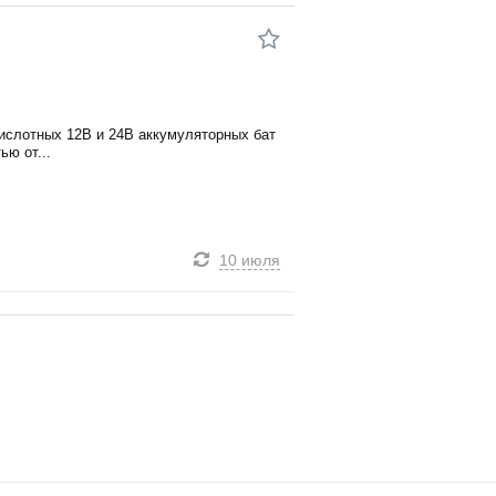
кислотных 12В и 24В аккумуляторных бат
ью от...
10 июля