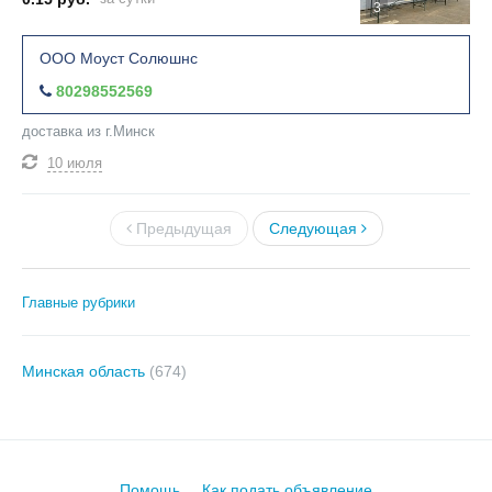
3
ООО Моуст Солюшнс
80298552569
доставка из г.Минск
10 июля
Предыдущая
Следующая
Главные рубрики
Минская область
(674)
Помощь
Как подать объявление