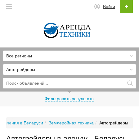
Войти
Все регионы
Автогрейдеры
Фильтровать результаты
ъявления в Беларуси
Землеройная техника
Автогрейдеры
Автогрейдеры в аренду - Беларусь