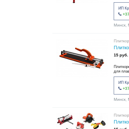
ИП Кр
+37
Минск, 
Плитко
Плитко
15 руб.
Плиткор
для пла
ИП Кр
+37
Минск, 
Плитко
Плитко