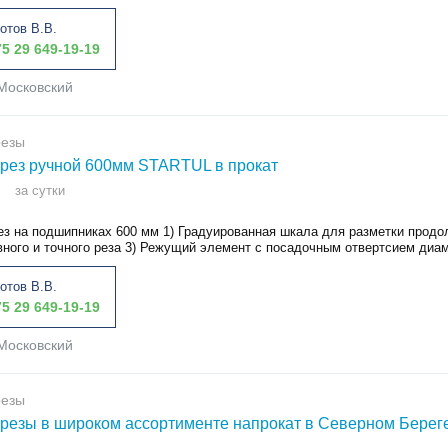
отов В.В.
5 29 649-19-19
Московский
резы
рез ручной 600мм STARTUL в прокат
за сутки
ез на подшипниках 600 мм 1) Градуированная шкала для разметки продо
вного и точного реза 3) Режущий элемент с посадочным отвертсием диам
отов В.В.
5 29 649-19-19
Московский
резы
резы в широком ассортименте напрокат в Северном Берег