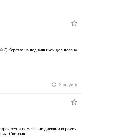
й 2) Каретка на подшипниках для плавно
3 августа
окрой резки алмазными дисками керамич
ия. Система...