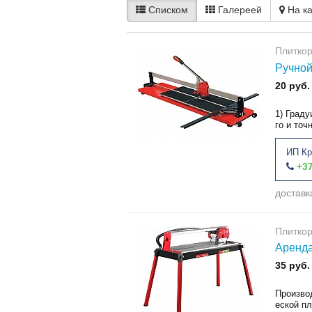
Списком
Галереей
На к
Плитко
Ручной
20 руб.
1) Град
го и точ
ИП Кр
+37
доставк
Плитко
Аренда
35 руб.
Произво
еской п