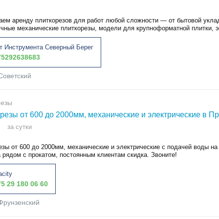
аем аренду плиткорезов для работ любой сложности — от бытовой укла
учные механические плиткорезы, модели для крупноформатной плитки, э
т Инструмента Северный Берег
5292638683
Советский
резы
резы от 600 до 2000мм, механические и электрические в Пр
за сутки
зы от 600 до 2000мм, механические и электрические с подачей воды на
 рядом с прокатом, постоянным клиентам скидка. Звоните!
acity
5 29 180 06 60
Фрунзенский