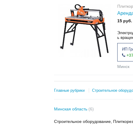
Плитко
Аренда
15 руб.
Электро
ь вращен
ИП Гр
+37
Минск
Главные рубрики
Строительное оборуд
Минская область
(6)
Строительное оборудование, Плиткоре