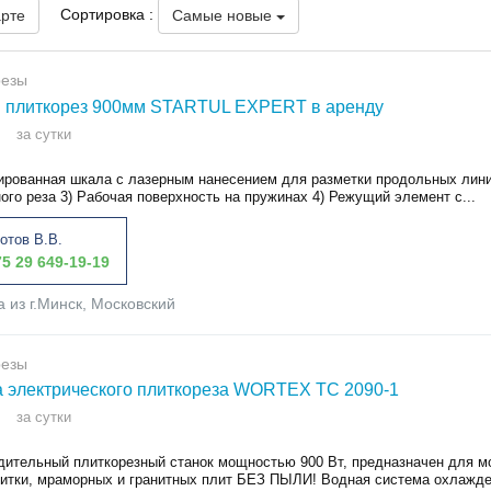
Сортировка :
арте
Самые новые
резы
 плиткорез 900мм STARTUL EXPERT в аренду
за сутки
уированная шкала с лазерным нанесением для разметки продольных лини
ного реза 3) Рабочая поверхность на пружинах 4) Режущий элемент с...
отов В.В.
5 29 649-19-19
а из г.Минск, Московский
резы
 электрического плиткореза WORTEX TC 2090-1
за сутки
дительный плиткорезный станок мощностью 900 Вт, предназначен для м
литки, мраморных и гранитных плит БЕЗ ПЫЛИ! Водная система охлажден