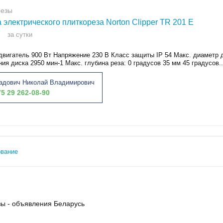
резы
 электрического плиткореза Norton Clipper TR 201 E
за сутки
двигатель 900 Вт Напряжение 230 В Класс защиты IP 54 Макс. диаметр 
ия диска 2950 мин-1 Макс. глубина реза: 0 градусов 35 мм 45 градусов..
адович Николай Владимирович
5 29 262-08-90
ование
зы - объявления Беларусь