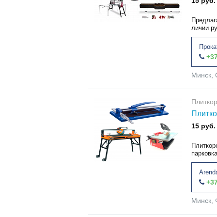
15 руб.
Предлаг
личии р
Прока
+37
Минск, 
Плитко
Плитко
15 руб.
Плиткоре
парковка
Arend
+37
Минск, 