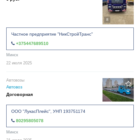
8
Частное предприятие "НикСтройТранс"
+375447689510
Минск
22 июля
2025
Автовозы
Автовоз
Договорная
ООО "ЛукасПлейс", УНП 193751174
80295805078
Минск