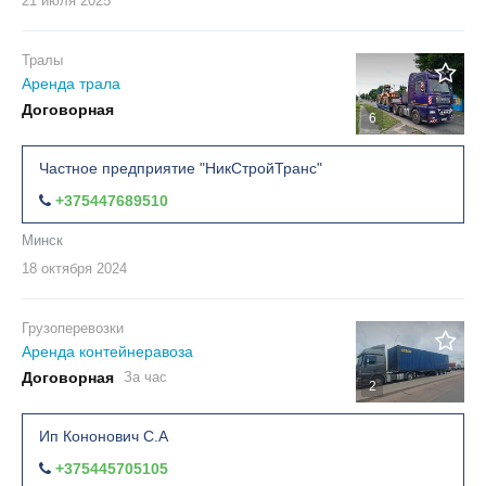
21 июля
2025
Тралы
Аренда трала
Договорная
6
Частное предприятие "НикСтройТранс"
+375447689510
Минск
18 октября
2024
Грузоперевозки
Аренда контейнеравоза
Договорная
За час
2
Ип Кононович С.А
+375445705105