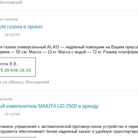
Московский
ля газона
для газона в прокат
за сутки
ля газона универсальный AL-KO ― надёжный помощник на Вашем приу
рина ― 50 см. Масса ― 13 кг. Масса с водой ― 72 кг. Размер платформы
отов В.В.
5 29 649-19-19
а из г.Минск, Московский
чители
й измельчитель MAKITA UD 2500 в аренду
за сутки
 панель управления с автоматической противоугонное устройство и пере
струмента обеспечивают более надежный захват и удобную транспортиров