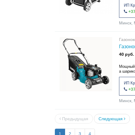
ИП Кр
+37
Минск, 
Газонок
Газоно
40 руб.
Мощный 
а шарик
ИП Кр
+37
Минск, 
Предыдущая
Следующая
1
2
3
4