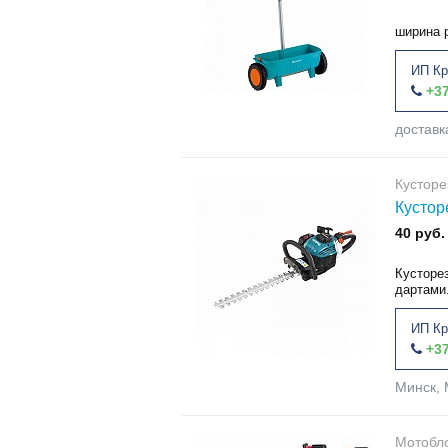
ширина 
ИП Кр
+37
доставк
Кусторе
Кустор
40 руб.
Кусторе
дартами
ИП Кр
+37
Минск, 
Мотобл