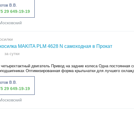
отов В.В.
5 29 649-19-19
Московский
осилки
косилка MAKITA PLM 4628 N самоходная в Прокат
за сутки
четырехтактный двигатель Привод на задние колеса Одна постоянная с
оподшипниках Оптимизированная форма крыльчатки для лучшего охлажд
отов В.В.
5 29 649-19-19
Московский