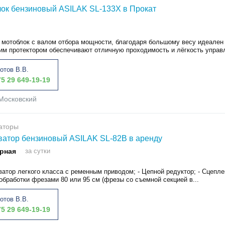
ок бензиновый ASILAK SL-133X в Прокат
мотоблок с валом отбора мощности, благодаря большому весу идеален 
им протектором обеспечивают отличную проходимость и лёгкость управле
отов В.В.
5 29 649-19-19
Московский
аторы
ватор бензиновый ASILAK SL-82B в аренду
рная
за сутки
ватор легкого класса с ременным приводом; - Цепной редуктор; - Сцеплен
бработки фрезами 80 или 95 см (фрезы со съемной секцией в...
отов В.В.
5 29 649-19-19