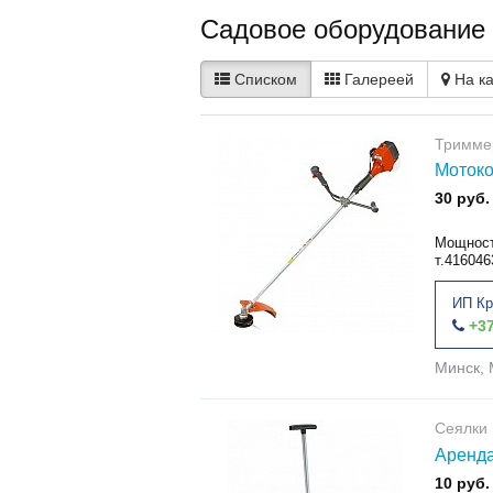
Садовое оборудование 
Списком
Галереей
На к
Тримме
Мотоко
30 руб.
Мощност
т.416046
ИП Кр
+37
Минск, 
Сеялки
Аренда
10 руб.