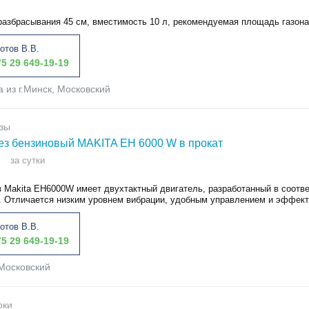
разбрасывания 45 см, вместимость 10 л, рекомендуемая площадь газона
отов В.В.
5 29 649-19-19
а из г.Минск, Московский
зы
ез бензиновый MAKITA EH 6000 W в прокат
за сутки
з Makita EH6000W имеет двухтактный двигатель, разработанный в соотве
. Отличается низким уровнем вибрации, удобным управлением и эффекти
отов В.В.
5 29 649-19-19
Московский
оки