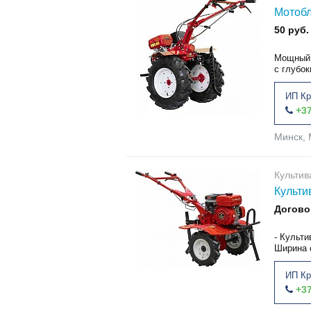
Мотобл
50 руб.
Мощный 
с глубок
ИП Кр
+37
Минск, 
Культив
Культи
Догово
- Культи
Ширина о
ИП Кр
+37