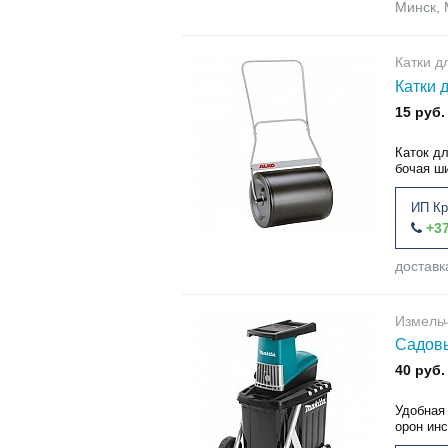
Минск, 
Катки д
Катки 
15 руб.
Каток д
бочая ши
ИП Кр
+37
доставк
Измель
Садовы
40 руб.
Удобная
орон ин