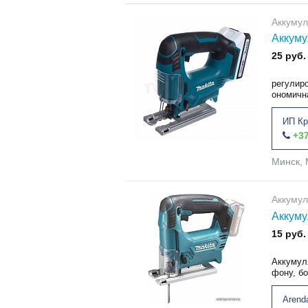
Аккумул
Аккуму
25 руб.
регулиро
ономичн
ИП Кр
+37
Минск, 
Аккумул
Аккуму
15 руб.
Аккумул
фону, б
Arend