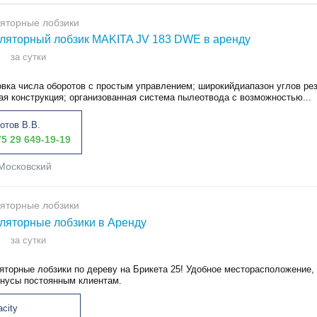
яторные лобзики
ляторный лобзик MAKITA JV 183 DWE в аренду
за сутки
вка числа оборотов с простым управлением; широкийдиапазон углов рез
ая конструкция; организованная система пылеотвода с возможностью...
отов В.В.
5 29 649-19-19
Московский
яторные лобзики
ляторные лобзики в Аренду
за сутки
яторные лобзики по дереву на Брикета 25! Удобное месторасположение, 
онусы постоянным клиентам.
acity