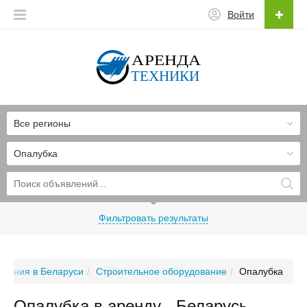
Войти
Все регионы
Опалубка
Фильтровать результаты
ления в Беларуси
Строительное оборудование
Опалубка
Опалубка в аренду - Беларусь