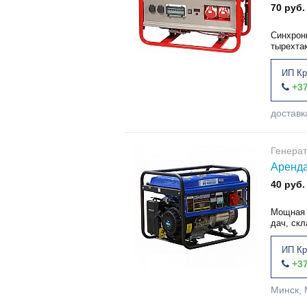
70 руб.
Синхрон
тырехта
ИП Кр
+37
доставк
Генера
Аренда
40 руб.
Мощная 
дач, скл
ИП Кр
+37
Минск, 