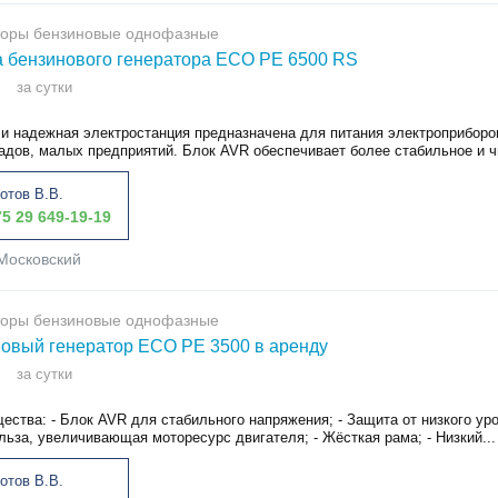
торы бензиновые однофазные
 бензинового генератора ECO PE 6500 RS
за сутки
и надежная электростанция предназначена для питания электроприборо
адов, малых предприятий. Блок AVR обеспечивает более стабильное и чи
отов В.В.
5 29 649-19-19
Московский
торы бензиновые однофазные
овый генератор ECO PE 3500 в аренду
за сутки
ства: - Блок AVR для стабильного напряжения; - Защита от низкого уров
льза, увеличивающая моторесурс двигателя; - Жёсткая рама; - Низкий...
отов В.В.