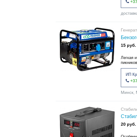
+37
доставк
Генера
Бензог
15 руб.
Легкая 
пикников
ИП Кр
+37
Минск, 
Стабил
Стабил
20 руб.
Особенно