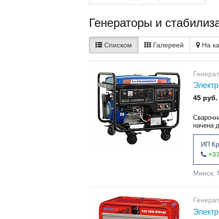
Генераторы и стабилиза
Списком
Галереей
На к
Генера
Электр
45 руб.
Сварочн
начена д
ИП Кр
+37
Минск, 
Генера
Электр