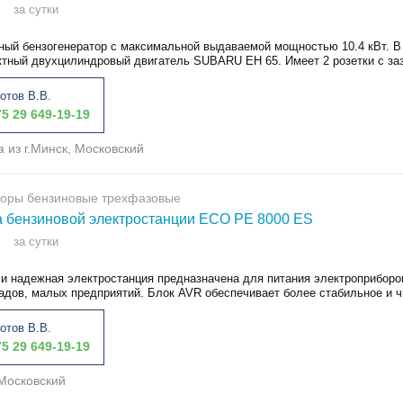
за сутки
ный бензогенератор с максимальной выдаваемой мощностью 10.4 кВт. В 
ктный двухцилиндровый двигатель SUBARU EH 65. Имеет 2 розетки с заз
отов В.В.
5 29 649-19-19
а из г.Минск, Московский
торы бензиновые трехфазовые
 бензиновой электростанции ECO PE 8000 ES
за сутки
и надежная электростанция предназначена для питания электроприборо
адов, малых предприятий. Блок AVR обеспечивает более стабильное и чи
отов В.В.
5 29 649-19-19
Московский