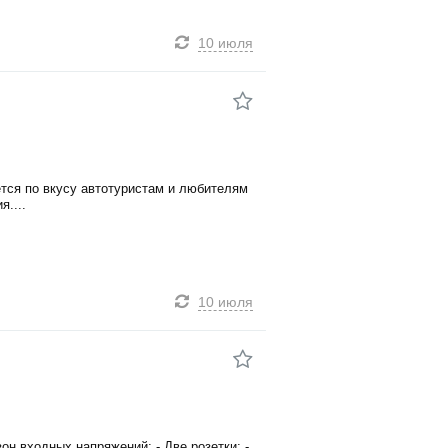
10 июля
ется по вкусу автотуристам и любителям
я....
10 июля
он входных напряжений; - Две розетки; -