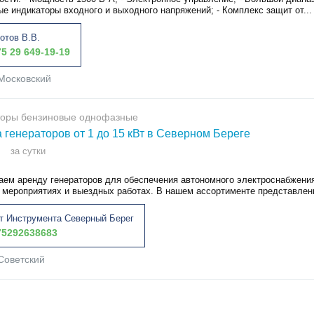
е индикаторы входного и выходного напряжений; - Комплекс защит от...
отов В.В.
5 29 649-19-19
Московский
торы бензиновые однофазные
 генераторов от 1 до 15 кВт в Северном Береге
за сутки
аем аренду генераторов для обеспечения автономного электроснабжения
а мероприятиях и выездных работах. В нашем ассортименте представлены
т Инструмента Северный Берег
5292638683
Советский