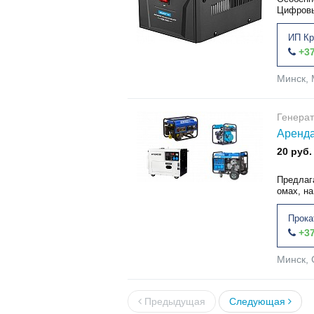
Цифровы
ИП Кр
+37
Минск, 
Генера
Аренда
20 руб.
Предлаг
омах, н
Прока
+37
Минск, 
Предыдущая
Следующая