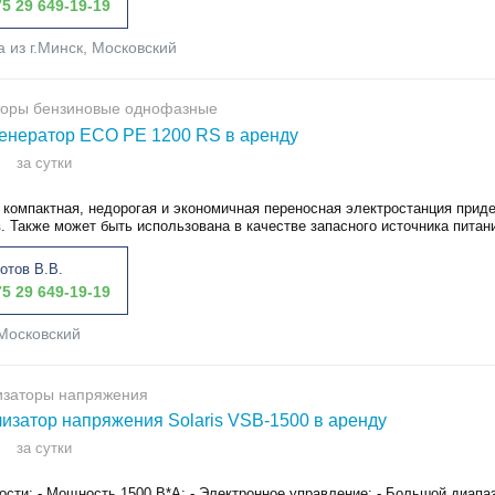
5 29 649-19-19
а из г.Минск, Московский
торы бензиновые однофазные
енератор ECO PE 1200 RS в аренду
за сутки
и компактная, недорогая и экономичная переносная электростанция прид
. Также может быть использована в качестве запасного источника питани
отов В.В.
5 29 649-19-19
Московский
изаторы напряжения
изатор напряжения Solaris VSB-1500 в аренду
за сутки
сти: - Мощность 1500 В*А; - Электронное управление; - Большой диапаз