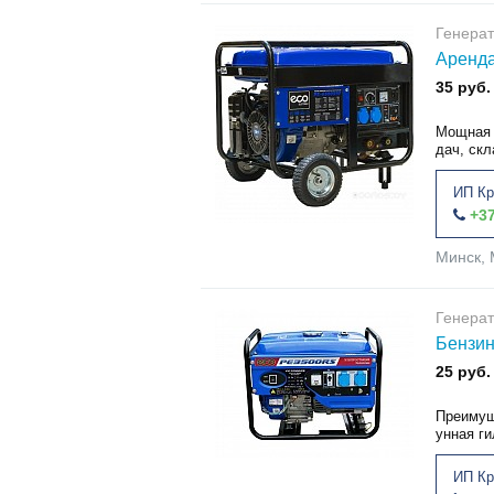
Генера
Аренда
35 руб.
Мощная 
дач, скл
ИП Кр
+37
Минск, 
Генера
Бензин
25 руб.
Преимуще
унная ги
ИП Кр