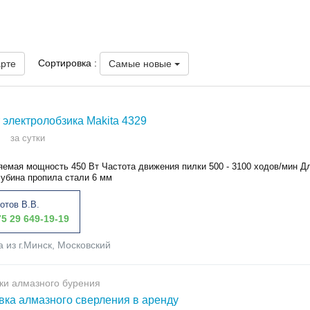
Сортировка :
арте
Самые новые
 электролобзика Makita 4329
за сутки
яемая мощность 450 Вт Частота движения пилки 500 - 3100 ходов/мин Д
лубина пропила стали 6 мм
отов В.В.
5 29 649-19-19
а из г.Минск, Московский
ки алмазного бурения
вка алмазного сверления в аренду