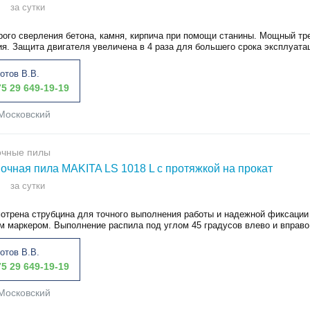
за сутки
рого сверления бетона, камня, кирпича при помощи станины. Мощный тре
я. Защита двигателя увеличена в 4 раза для большего срока эксплуатац
отов В.В.
5 29 649-19-19
Московский
очные пилы
очная пила MAKITA LS 1018 L с протяжкой на прокат
за сутки
отрена струбцина для точного выполнения работы и надежной фиксации 
 маркером. Выполнение распила под углом 45 градусов влево и вправо.
отов В.В.
5 29 649-19-19
Московский