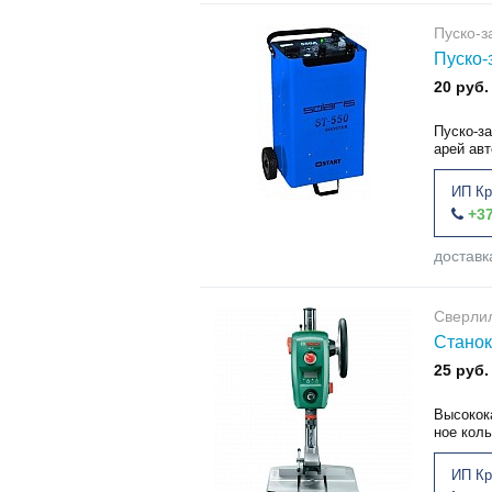
Пуско-з
Пуско-
20 руб.
Пуско-за
арей авт
ИП Кр
+37
доставк
Сверлил
Станок
25 руб.
Высокок
ное кол
ИП Кр