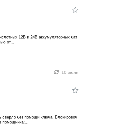
кислотных 12В и 24В аккумуляторных бат
ью от...
10 июля
ь сверло без помощи ключа. Блокировоч
 помощника:...