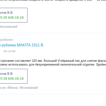
отов В.В.
5 29 649-19-19
Московский
орубанки
 рубанка MAKITA 1911 B
за сутки
строгания составляет 110 мм. Большой V-образный паз для снятия фаск
ожно использовать для безукоризненной окончательной отделки. Удобен 
отов В.В.
5 29 649-19-19
а из г.Минск, Московский