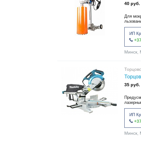
40 руб.
Для мок
льзовани
ИП Кр
+37
Минск, 
Торцов
Торцов
35 руб.
Предусм
лазерным
ИП Кр
+37
Минск, 