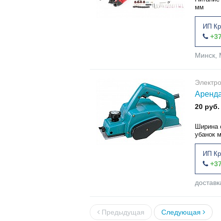
мм
ИП Кр
+37
Минск, 
Электр
Аренда
20 руб.
Ширина 
убанок м
ИП Кр
+37
доставк
Предыдущая
Следующая