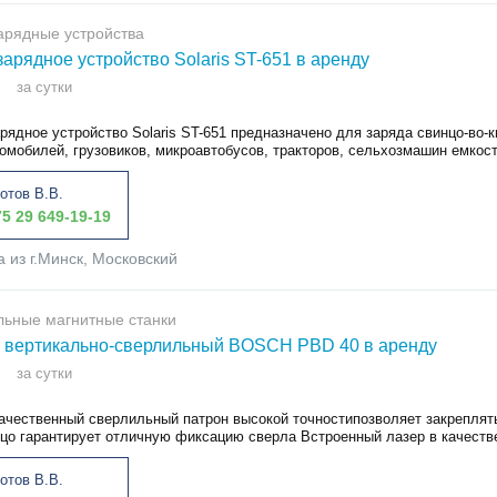
арядные устройства
зарядное устройство Solaris ST-651 в аренду
за сутки
рядное устройство Solaris ST-651 предназначено для заряда свинцо-во-
омобилей, грузовиков, микроавтобусов, тракторов, сельхозмашин емкост
отов В.В.
5 29 649-19-19
а из г.Минск, Московский
ьные магнитные станки
 вертикально-сверлильный BOSCH PBD 40 в аренду
за сутки
ачественный сверлильный патрон высокой точностипозволяет закреплят
ьцо гарантирует отличную фиксацию сверла Встроенный лазер в качестве
отов В.В.