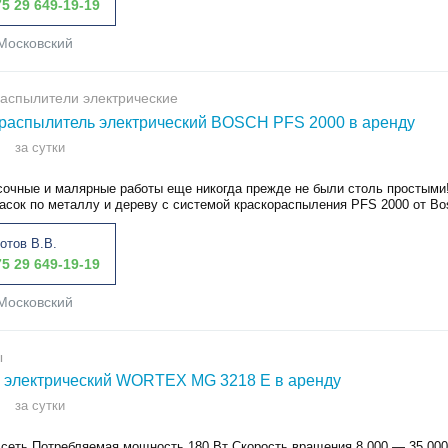
5 29 649-19-19
Московский
аспылители электрические
распылитель электрический BOSCH PFS 2000 в аренду
за сутки
сочные и малярные работы еще никогда прежде не были столь простыми
асок по металлу и дереву с системой краскораспыления PFS 2000 от Bos
отов В.В.
5 29 649-19-19
Московский
ы
 электрический WORTEX MG 3218 E в аренду
за сутки
сеть Потребляемая мощность 180 Вт Скорость вращения 8 000 — 35 000 о