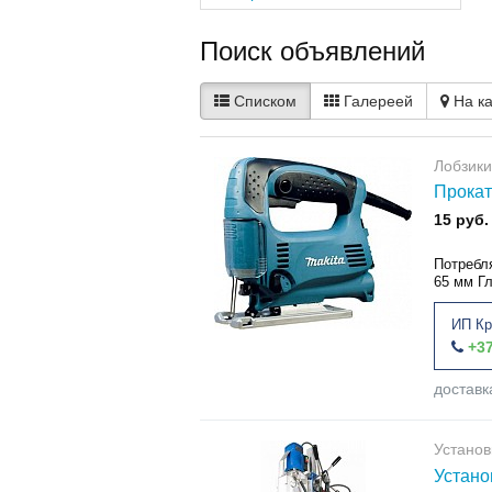
Поиск объявлений
Списком
Галереей
На к
Лобзики
Прокат
15 руб.
Потребл
65 мм Г
ИП Кр
+37
доставк
Установ
Устано