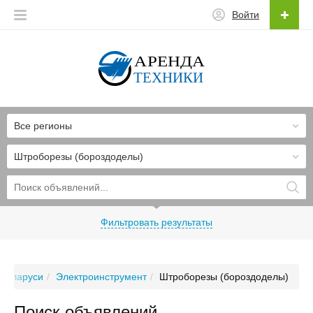
Войти
Все регионы
Штроборезы (бороздоделы)
Фильтровать результаты
 Беларуси
Электроинструмент
Штроборезы (бороздоделы)
Поиск объявлений