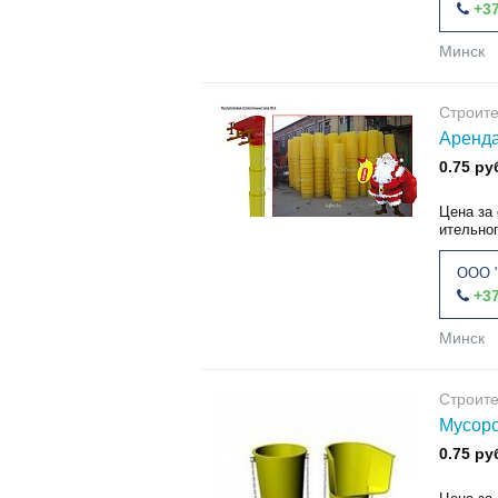
+37
Минск
Строит
Аренда
0.75 ру
Цена за 
ительног
ООО 
+37
Минск
Строит
Мусоро
0.75 ру