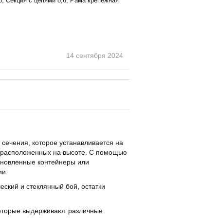
,6, Секция с цепями 8,6, Рама крепежная
14 сентября
2024
 сечения, которое устанавливается на
, расположенных на высоте. С помощью
тановленные контейнеры или
ии.
еский и стеклянный бой, остатки
которые выдерживают различные