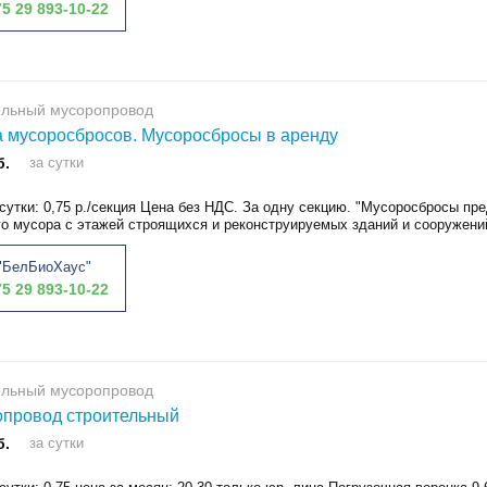
5 29 893-10-22
ельный мусоропровод
 мусоросбросов. Мусоросбросы в аренду
б.
за сутки
сутки: 0,75 р./секция Цена без НДС. За одну секцию. "Мусоросбросы п
о мусора с этажей строящихся и реконструируемых зданий и сооружений
"БелБиоХаус"
5 29 893-10-22
ельный мусоропровод
провод строительный
б.
за сутки