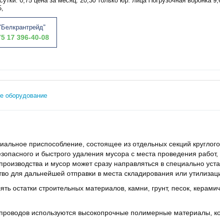
сутки: 0,75 цена за месяц: 20,30 только юр. лица Погрузочная воронка 9
5,
Белкрантрейд"
5 17 396-40-08
е оборудование
иальное приспособление, состоящее из отдельных секций круглого
езопасного и быстрого удаления мусора с места проведения работ
производства и мусор может сразу направляться в специально ус
тво для дальнейшей отправки в места складирования или утилизац
ть остатки строительных материалов, камни, грунт, песок, керамич
опроводов используются высокопрочные полимерные материалы, 