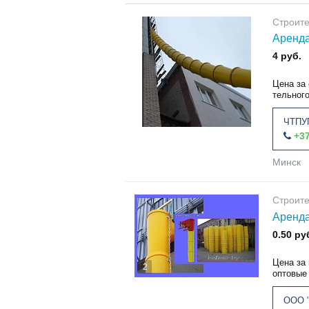
Строит
Аренда
4 руб.
Цена за 
тельного
ЧТПУП
+37
Минск
Строит
Аренда
0.50 ру
Цена за 
2
оптовые 
ООО 