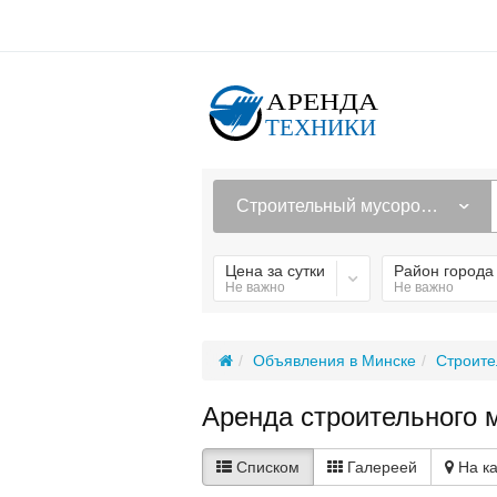
Строительный мусоропровод
Цена за сутки
Район города
Не важно
Не важно
Объявления в Минске
Строите
Аренда строительного 
Списком
Галереей
На к