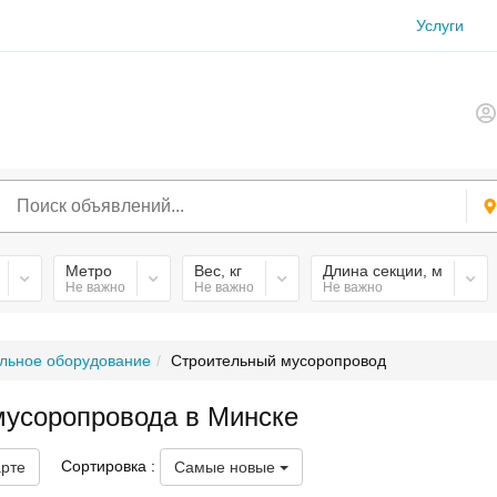
Услуги
Метро
Вес, кг
Длина секции, м
Не важно
Не важно
Не важно
льное оборудование
Строительный мусоропровод
мусоропровода в Минске
Сортировка :
арте
Самые новые