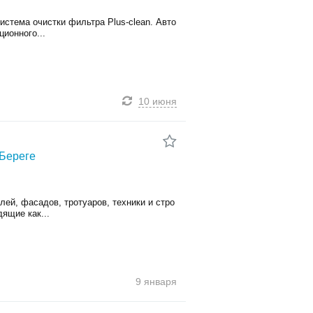
стема очистки фильтра Plus-clеan. Авто
ионного...
10 июня
 Береге
ей, фасадов, тротуаров, техники и стро
ящие как...
9 января