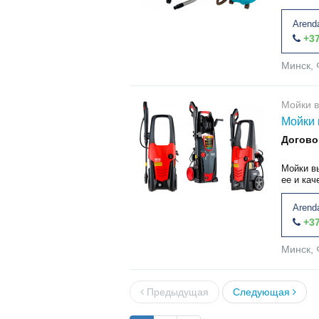
Arend
+37
Минск, 
Мойки в
Мойки 
Догово
Мойки в
ее и кач
Arend
+37
Минск, 
Предыдущая
Следующая