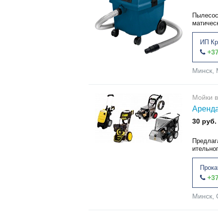
Пылесос
матичес
ИП Кр
+37
Минск, 
Мойки в
Аренда
30 руб.
Предлаг
ительног
Прока
+37
Минск, 