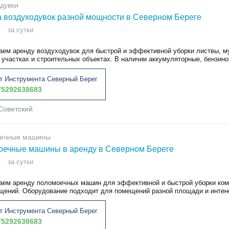
дувки
 воздуходувок разной мощности в Северном Береге
за сутки
аем аренду воздуходувок для быстрой и эффективной уборки листвы, му
 участках и строительных объектах. В наличии аккумуляторные, бензинов
т Инструмента Северный Берег
5292638683
Советский
ечные машины
ечные машины в аренду в Северном Береге
за сутки
аем аренду поломоечных машин для эффективной и быстрой уборки комм
щений. Оборудование подходит для помещений разной площади и интенс
т Инструмента Северный Берег
5292638683