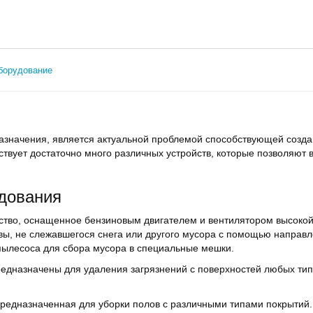
борудование
назначения, является актуальной проблемой способствующей соз
вует достаточно много различных устройств, которые позволяют в
дования
ство, оснащенное бензиновым двигателем и вентилятором высоко
вы, не слежавшегося снега или другого мусора с помощью направл
 пылесоса для сбора мусора в специальные мешки.
едназначены для удаления загрязнений с поверхностей любых типо
 предназначенная для уборки полов с различными типами покрыти