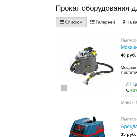
Прокат оборудования д
Списком
Галереей
На к
Пылесо
Моющий
40 руб.
Мощное 
т остато
ИП Кр
3
+37
Минск, 
Пылесо
Аренда
35 руб.