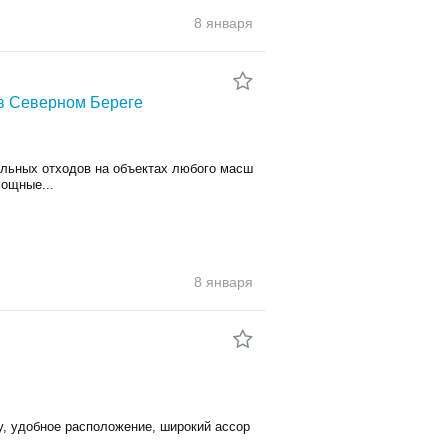
8 января
в Северном Береге
ельных отходов на объектах любого масш
ощные...
8 января
у, удобное расположение, широкий ассор