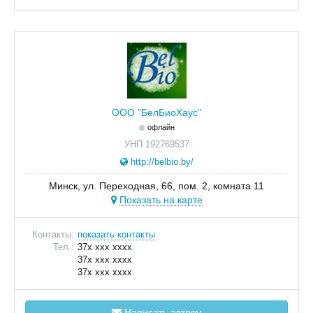
ООО "БелБиоХаус"
офлайн
УНП 192769537
http://belbio.by/
Минск, ул. Переходная, 66, пом. 2, комната 11
Показать на карте
Контакты:
показать контакты
Тел.:
37x xxx xxxx
37x xxx xxxx
37x xxx xxxx
Написать автору