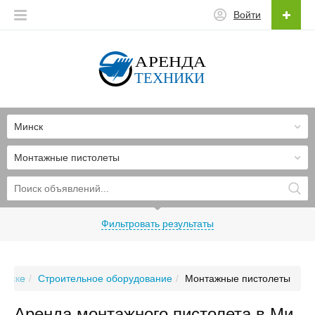
Войти
Минск
Монтажные пистолеты
Фильтровать результаты
инске
Строительное оборудование
Монтажные пистолеты
Аренда монтажного пистолета в Ми