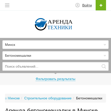
Войти
Минск
Бетономешалки
Фильтровать результаты
ия в Минске
Строительное оборудование
Бетономешалки
Аренда бетономешалки в Минске