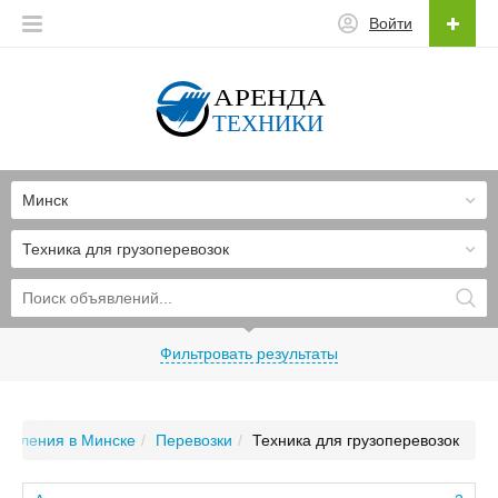
Войти
Минск
Техника для грузоперевозок
Фильтровать результаты
явления в Минске
Перевозки
Техника для грузоперевозок