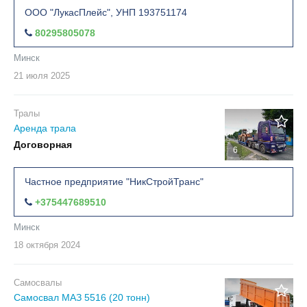
ООО "ЛукасПлейс", УНП 193751174
80295805078
Минск
21 июля
2025
Тралы
Аренда трала
Договорная
6
Частное предприятие "НикСтройТранс"
+375447689510
Минск
18 октября
2024
Самосвалы
Самосвал МАЗ 5516 (20 тонн)