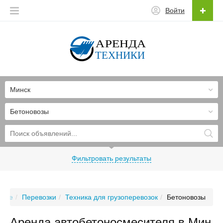
Войти
Минск
Бетоновозы
Фильтровать результаты
нске
Перевозки
Техника для грузоперевозок
Бетоновозы
Аренда автобетоносмесителя в Мин