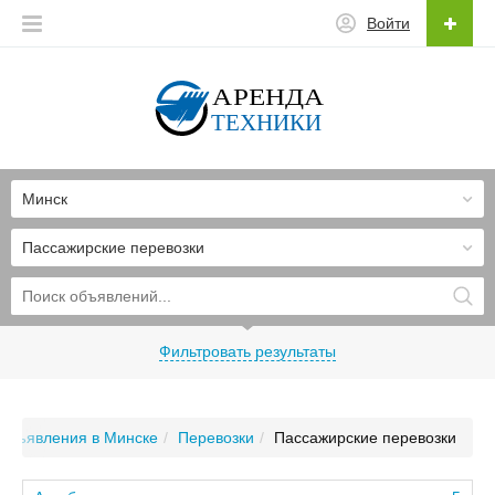
Войти
Минск
Пассажирские перевозки
Фильтровать результаты
Объявления в Минске
Перевозки
Пассажирские перевозки