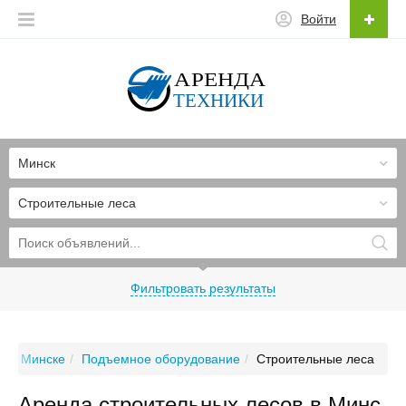
Войти
Минск
Строительные леса
Фильтровать результаты
я в Минске
Подъемное оборудование
Строительные леса
Аренда строительных лесов в Минс