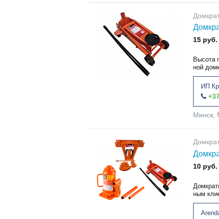
Домкра
Домкра
15 руб.
Высота п
ной домк
ИП Кр
+37
Минск, 
Домкра
Домкра
10 руб.
Домкраты
ным кли
Arend