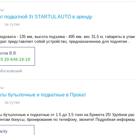
ты
т подкатной 3т STARTUL AUTO в аренду
за сутки
одхвата - 135 мм, высота подъема - 495 мм, вес 31,5 кг, габариты в упа
рат представляет собой устройство, предназначенное для поднятия...
отов В.В.
5 29 649-19-19
Московский
ты
ты бутылочные и подкатные в Прокат
за сутки
 бутылочные и подкатные от 1.5 до 3.5 тонн на Брикета 25! Удобное ра
ентам бонусы, бронирование по телефону, звоните! Подробная информаци
acity