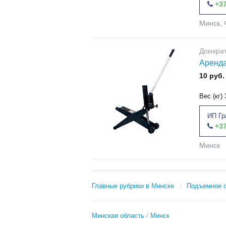
+37
Минск, 
Домкра
Аренда 
10 руб.
Вес (кг)
ИП Гр
+37
Минск
Главные рубрики в Минске
Подъемное 
Минская область
Минск