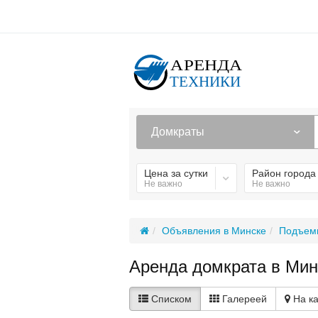
Домкраты
Цена за сутки
Район города
Не важно
Не важно
Объявления в Минске
Подъем
Аренда домкрата в Мин
Списком
Галереей
На к