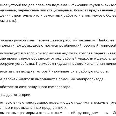
ное устройство для плавного подъема и фиксации грузов значител
движные, переносные или стационарные. Домкрат предназначен д
едении строительных или ремонтных работ или в комплексе с бо
 и т. п.).
 помощью ручной силы перемещается рабочий механизм. Наиболее 
 таким типам домкратов относятся ромбический, реечный, клиновой
 используется масло или тормозная жидкость, которая перекачивае
рые препятствуют обратному оттоку рабочей жидкости и двухкла
регрузки устройства. Примером гидравлического исполнения являе
тся за счет воздуха, который накачивается в рабочую полость.
ие рабочей жидкости выполняется помощью электропривода.
работает за счет воздушного компрессора.
на две категории.
т усиленную конструкцию, позволяющую поднимать тяжелые грузы
твенных и промышленных предприятиях.
омпактные размеры и отличаются меньшей грузоподъемностью. И