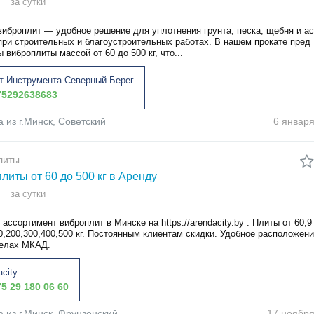
за сутки
виброплит — удобное решение для уплотнения грунта, песка, щебня и ас
при строительных и благоустроительных работах. В нашем прокате пред
 виброплиты массой от 60 до 500 кг, что...
т Инструмента Северный Берег
5292638683
а из г.Минск, Советский
6 январ
литы
литы от 60 до 500 кг в Аренду
за сутки
ассортимент виброплит в Минске на https://arendacity.by . Плиты от 60,9
0,200,300,400,500 кг. Постоянным клиентам скидки. Удобное расположени
делах МКАД.
acity
5 29 180 06 60
а из г.Минск, Фрунзенский
17 ноябр