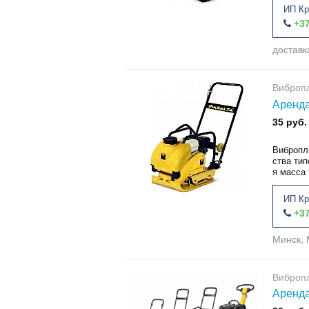
ИП Кр
+37
доставк
Виброп
Аренда
35 руб.
Вибропл
ства тип
я масса 
ИП Кр
+37
Минск, 
Виброп
Аренда