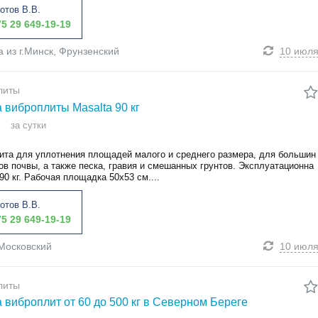
отов В.В.
5 29 649-19-19
а из г.Минск, Фрунзенский
10 июл
литы
 виброплиты Masalta 90 кг
за сутки
ита для уплотнения площадей малого и среднего размера, для большин
ов почвы, а также песка, гравия и смешанных грунтов. Эксплуатационна
90 кг. Рабочая площадка 50x53 см....
отов В.В.
5 29 649-19-19
Московский
10 июл
литы
 виброплит от 60 до 500 кг в Северном Береге