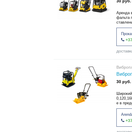
30 руб.
Аренда 
фальта 
ставлены
Прока
+37
доставк
Виброп
Виброп
30 руб.
Широкий 
0,120,16
е в пре
Arend
+37
доставк