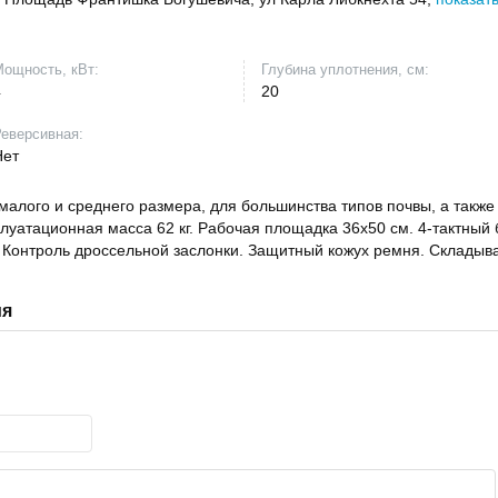
ощность, кВт:
Глубина уплотнения, см:
4
20
еверсивная:
Нет
алого и среднего размера, для большинства типов почвы, а также
плуатационная масса 62 кг. Рабочая площадка 36x50 см. 4-тактный 
. Контроль дроссельной заслонки. Защитный кожух ремня. Складыв
ия