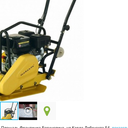
о Площадь Франтишка Богушевича, ул Карла Либкнехта 54,
показат