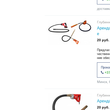
доставк
Глубин
Аренда
е
20 руб.
Предлаг
чествен
ние обе
Прока
+37
Минск, 
Глубин
Аренда
20 руб.