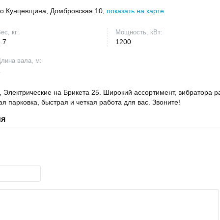
ро Кунцевщина, Домбровская 10,
показать на карте
ес, кг:
Мощность, кВт:
3.7
1200
лина вала, м:
1
 Электрические на Брикета 25. Широкий ассортимент, вибратора р
я парковка, быстрая и четкая работа для вас. Звоните!
ия