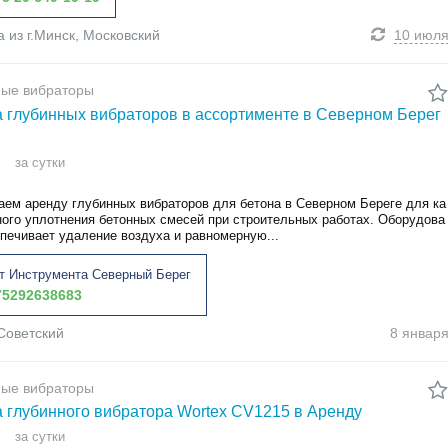
а из г.Минск, Московский
10 июл
ные вибраторы
 глубинных вибраторов в ассортименте в Северном Берег
за сутки
аем аренду глубинных вибраторов для бетона в Северном Береге для ка
ного уплотнения бетонных смесей при строительных работах. Оборудова
спечивает удаление воздуха и равномерную...
т Инструмента Северный Берег
5292638683
Советский
8 январ
ные вибраторы
 глубинного вибратора Wortex CV1215 в Аренду
за сутки