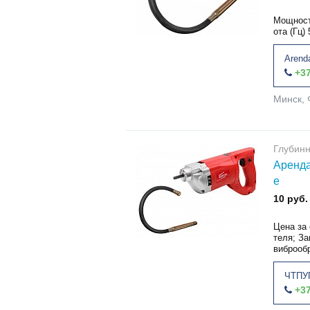
Мощност
ота (Гц) 
Arend
+37
Минск, 
Глубин
Аренда
е
10 руб.
Цена за
теля; З
виброобр
ЧТПУП
+37