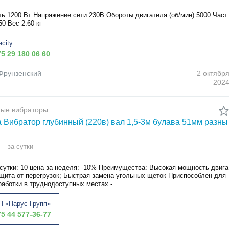
ь 1200 Вт Напряжение сети 230В Обороты двигателя (об/мин) 5000 Част
50 Вес 2.60 кг
acity
5 29 180 06 60
Фрунзенский
2 октябр
202
ные вибраторы
 Вибратор глубинный (220в) вал 1,5-3м булава 51мм разны
за сутки
 сутки: 10 цена за неделя: -10% Преимущества: Высокая мощность двига
ащита от перегрузок; Быстрая замена угольных щеток Приспособлен для
аботки в труднодоступных местах -...
 «Парус Групп»
5 44 577-36-77