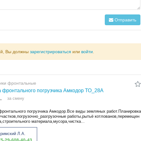
Отправить
ий, Вы должны
зарегистрироваться
или
войти
.
чики фронтальные
 фронтального погрузчика Амкодор ТО_28А
.
за смену
фронтального погрузчика Амкодор.Все виды земляных работ.Планировка
 участков,погрузочно_разгрузочные работы,рытьё котлованов,перемещен
а,строительного материала,мусора,чистка...
римский Л.А.
5-29-608-40-43