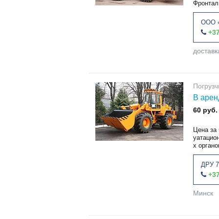
Фронтал
ООО 
+37
доставк
Погруз
В арен
60 руб.
Цена за 
уатацион
х органов
ДРУ 7
+37
Минск