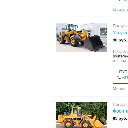
Минск, 
Погруз
Услуги
90 руб.
Професс
роительн
го слоя,
ЧТУП 
+37
Минск
Погруз
Фронта
65 руб.