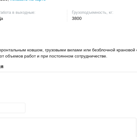
абота в выходные:
Грузоподъемность, кг:
Да
3800
фронтальным ковшом, грузовыми вилами или безблочной крановой 
от объемов работ и при постоянном сотрудничестве.
ия