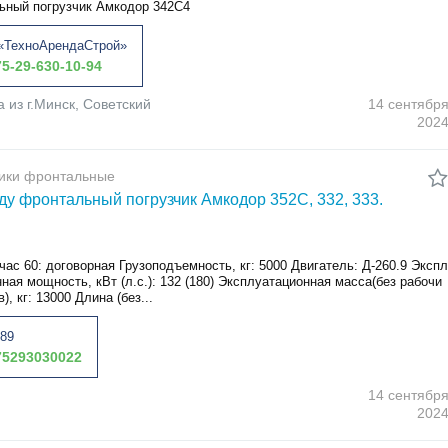
ьный погрузчик Амкодор 342С4
«ТехноАрендаСтрой»
5-29-630-10-94
а из г.Минск, Советский
14 сентябр
202
чики фронтальные
ду фронтальный погрузчик Амкодор 352C, 332, 333.
час 60: договорная Грузоподъемность, кг: 5000 Двигатель: Д-260.9 Экспл
ная мощность, кВт (л.с.): 132 (180) Эксплуатационная масса(без рабочи
), кг: 13000 Длина (без...
89
5293030022
14 сентябр
202