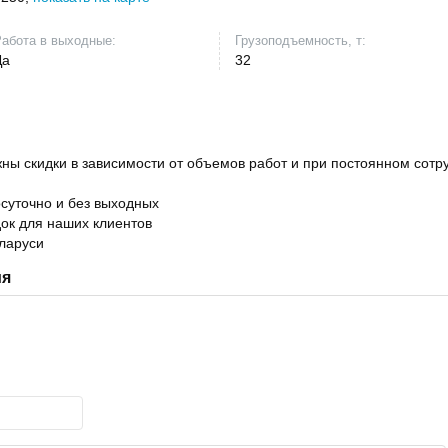
абота в выходные:
Грузоподъемность, т:
Да
32
ны скидки в зависимости от объемов работ и при постоянном сотр
суточно и без выходных
ок для наших клиентов
ларуси
ия