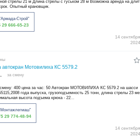
вной стрелы 21 м Длина стрелы с гуськом 28 м Возможна аренда на длит
срок. Опытный крановщик.
Армада-Строй"
 29 666-65-23
14 сентябр
202
аны
 автокран Мотовилиха КС 5579.2
.
за смену
 смену: 400 цена за час: 50 Автокран МОТОВИЛИХА КС 5579.2 на шасси
5115,2008 года выпуска, грузоподъемность 25 тонн, длина стрелы 23 ме
имальная высота подъема крюка - 22...
"Монтажлегмаш"
5 29 774-48-94
14 сентябр
202