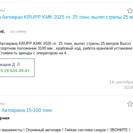
аны
 Автокран KRUPP KMK 2025 гп. 25 тонн, вылет стрелы 25 м
уб.
за смену
Автокрана KRUPP KMK 2025 гп. 25 тонн, вылет стрелы 25 метров Высот
спортном положении 3100 мм , крабовый ход, работа крановой установки
Стоимость аренды с оператором на 4...
каров Д. Л.
5 29 634-99-91
14 сентябр
202
аны
 Автокрана 15-100 тонн
рная
 машинисты ! Огромный автопарк ! Гибкая система скидок ! ЗВОНИТЕ !