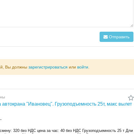
Отправить
ий, Вы должны
зарегистрироваться
или
войти
.
аны
 автокрана "Ивановец". Грузоподъемность 25т, макс вылет
.
смену: 320 без НДС цена за час: 40 без НДС Грузоподъемность 25 т Дли