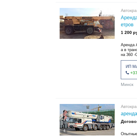
Автокр
Аренда
етров
1 200 р
Аренда 
а в тран
на 360 -
ИП Ма
+37
Минск
Автокр
аренда
Догово
4
Опытные