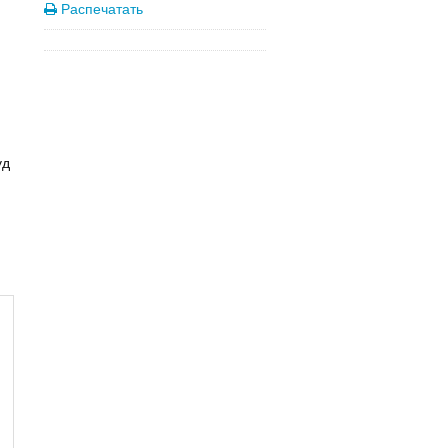
Распечатать
уд