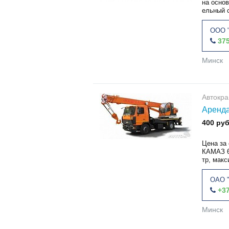
на осно
ельный 
ООО "
375
Минск
Автокр
Аренда
400 руб
Цена за
КАМАЗ 6
тр, макс
ОАО 
+37
Минск