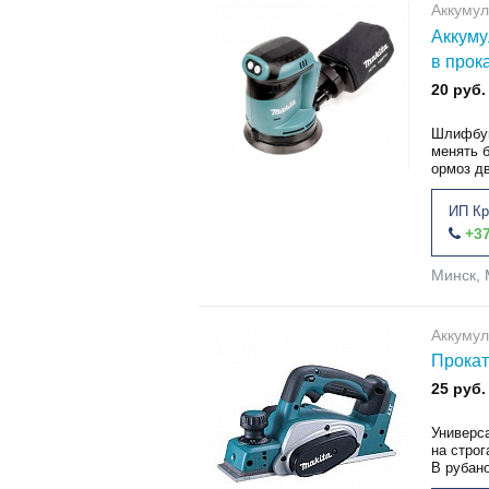
Аккуму
Аккуму
в прок
20 руб.
Шлифбум
менять 
ормоз дв
ИП Кр
+37
Минск, 
Аккумул
Прокат
25 руб.
Универс
на строг
В рубан