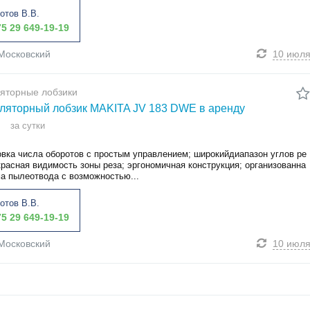
отов В.В.
5 29 649-19-19
Московский
10 июл
яторные лобзики
ляторный лобзик MAKITA JV 183 DWE в аренду
за сутки
овка числа оборотов с простым управлением; широкийдиапазон углов ре
красная видимость зоны реза; эргономичная конструкция; организованна
ма пылеотвода с возможностью...
отов В.В.
5 29 649-19-19
Московский
10 июл