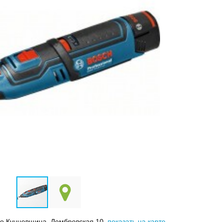
ро Кунцевщина, Домбровская 10,
показать на карте