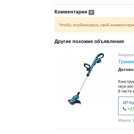
Комментарии
0
Чтобы опубликовать свой комментар
Другие похожие объявления
Аккуму
Тримме
Догово
Констру
нкуи рос
й части 
ИП Кр
+37
Минск, 