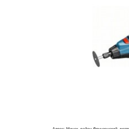
Адрес:
Минск, район Фрунзенский, мет