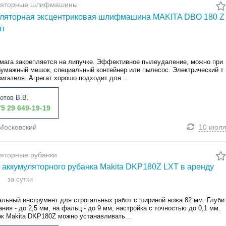
ляторные шлифмашины
ляторная эксцентриковая шлифмашина MAKITA DBO 180 Z
ат
ага закрепляется на липучке. Эффективное пылеудаление, можно при
бумажный мешок, специальный контейнер или пылесос. Электрический т
игателя. Агрегат хорошо подходит для...
отов В.В.
5 29 649-19-19
Московский
10 июл
яторные рубанки
 аккумуляторного рубанка Makita DKP180Z LXT в аренду
за сутки
альный инструмент для строгальных работ с шириной ножа 82 мм. Глуби
ания - до 2,5 мм, на фальц - до 9 мм, настройка с точностью до 0,1 мм.
ок Makita DKP180Z можно устанавливать...