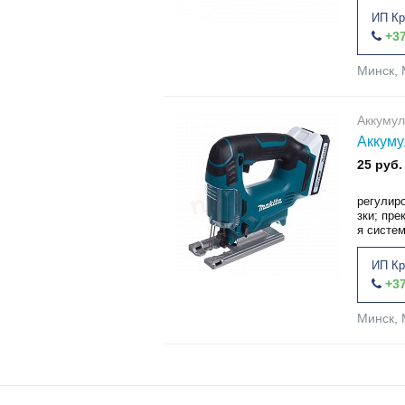
ИП Кр
+37
Минск, 
Аккумул
Аккуму
25 руб.
регулир
зки; пре
я систе
ИП Кр
+37
Минск, 