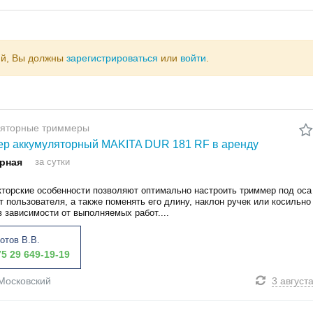
ий, Вы должны
зарегистрироваться
или
войти
.
ляторные триммеры
р аккумуляторный MAKITA DUR 181 RF в аренду
рная
за сутки
кторские особенности позволяют оптимально настроить триммер под оса
т пользователя, а также поменять его длину, наклон ручек или косильно
в зависимости от выполняемых работ....
отов В.В.
5 29 649-19-19
Московский
3 август